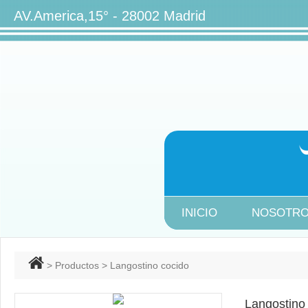
AV.America,15° - 28002 Ma
INICIO
NOSOTR
>
Productos
> Langostino cocido
Langostino