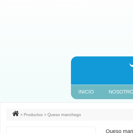
AV.America,15° - 28002 Ma
INICIO
NOSOTR
>
Productos
> Queso manchego
Queso man