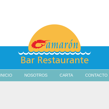
002 Madrid
91 843 78 76
INICIO
NOSOTROS
CARTA
CONTACTO